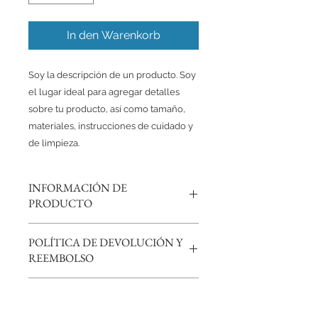
In den Warenkorb
Soy la descripción de un producto. Soy 
el lugar ideal para agregar detalles 
sobre tu producto, así como tamaño, 
materiales, instrucciones de cuidado y 
de limpieza.
INFORMACIÓN DE
PRODUCTO
Soy la descripción de un producto.
POLÍTICA DE DEVOLUCIÓN Y
Soy el lugar ideal para agregar
REEMBOLSO
detalles sobre tu producto, así
como tamaño, materiales,
Soy una política de devolución y
instrucciones de cuidado y de
INFORMACIÓN DEL ENVÍO
reembolso. Una oportunidad ideal
limpieza. Es también un lugar ideal
para explicarles a tus clientes qué