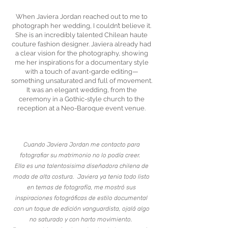
When Javiera Jordan reached out to me to
photograph her wedding, I couldn’t believe it.
She is an incredibly talented Chilean haute
couture fashion designer. Javiera already had
a clear vision for the photography, showing
me her inspirations for a documentary style
with a touch of avant-garde editing—
something unsaturated and full of movement.
It was an elegant wedding, from the
ceremony in a Gothic-style church to the
reception at a Neo-Baroque event venue.
Cuando Javiera Jordan me contacto para
fotografiar su matrimonio no lo podía creer.
Ella es una talentosisima diseñadora chilena de
moda de alta costura. Javiera ya tenia todo listo
en temas de fotografía, me mostró sus
inspiraciones fotográficas de estilo documental
con un toque de edición vanguardista, ojalá algo
no saturado y con harto movimiento.